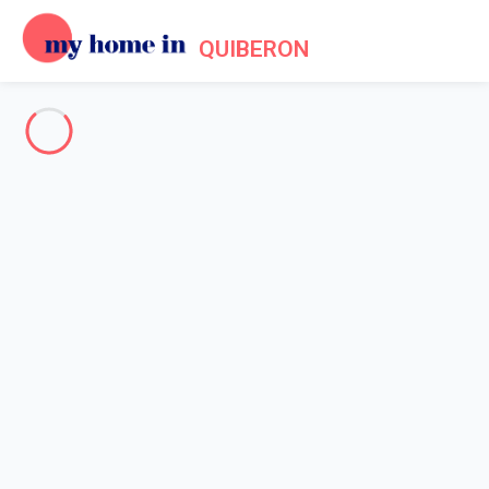
QUIBERON
The whole Quiberon peninsula
-
Votre recherche
SEARCH
Vos filtres
Appliquer
Arriving